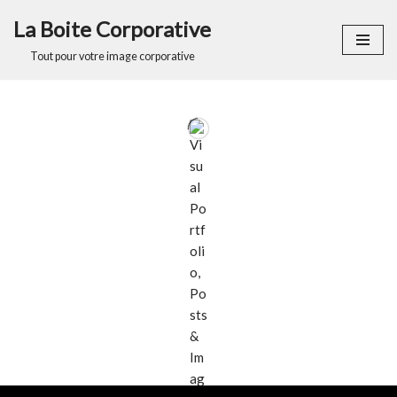
La Boite Corporative
Aller
Tout pour votre image corporative
au
contenu